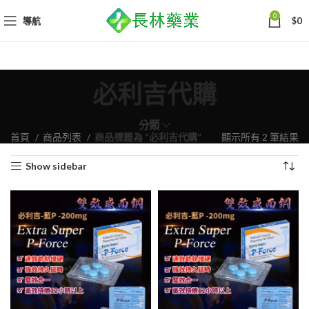
0
導航
$
0
必利吉代購
分類
依
首頁
商品列表
商品標籤為 “必利吉代購”
顯示所有 2 筆結果
熱
Show sidebar
銷
度
排
序