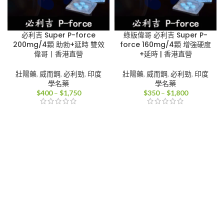
必利吉 Super P-force
綠版偉哥 必利吉 Super P-
200mg/4顆 助勃+延時 雙效
force 160mg/4顆 增強硬度
偉哥丨香港直營
+延時 | 香港直營
壯陽藥
,
威而鋼
,
必利勁
,
印度
壯陽藥
,
威而鋼
,
必利勁
,
印度
學名藥
學名藥
價
價
$
400
–
$
1,750
$
350
–
$
1,800
格
格
範
範
圍：
圍：
$400
$350
到
到
$1,750
$1,800