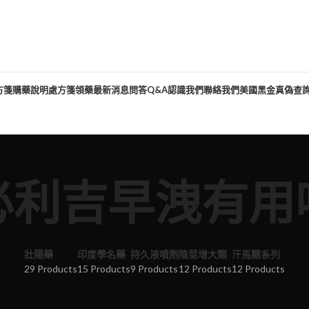
方箋購藥說明
處方箋領藥
最新消息
問答Q&A
認識我們
聯絡我們
美國黑金真偽查
必利吉早洩有用
壯陽藥
印度學名藥
持久液噴劑
陰莖增大類
汗馬糖系列
29 Products
15 Products
9 Products
12 Products
12 Products