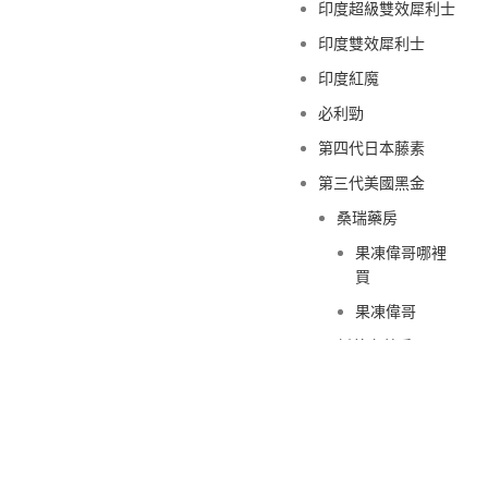
印度超級雙效犀利士
印度雙效犀利士
印度紅魔
必利勁
第四代日本藤素
第三代美國黑金
桑瑞藥房
果凍偉哥哪裡
買
果凍偉哥
新義安藥房
果凍偉哥哪裡
買
果凍偉哥