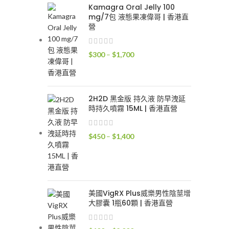
到
Kamagra Oral Jelly 100
mg/7包 液態果凍偉哥 | 香港直
$2,100
營
價
$
300
–
$
1,700
格
範
圍：
2H2D 黑金版 持久液 防早洩延
$300
時持久噴霧 15ML | 香港直營
到
$1,700
價
$
450
–
$
1,400
格
範
圍：
$450
到
美國VigRX Plus威樂男性陰莖增
大膠囊 1瓶60顆 | 香港直營
$1,400