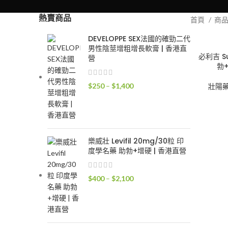
熱賣商品
首頁
商
DEVELOPPE SEX法國的確勁二代
男性陰莖增粗增長軟膏 | 香港直
必利吉 Su
營
勃
價
$
250
–
$
1,400
壯陽
格
範
圍：
$250
樂威壯 Levifil 20mg/30粒 印
到
度學名藥 助勃+增硬 | 香港直營
$1,400
價
$
400
–
$
2,100
格
範
圍：
$400