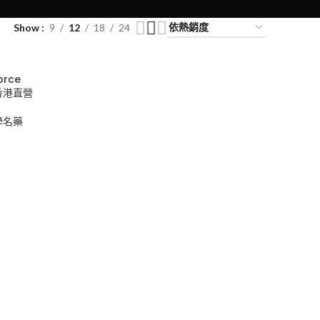
Show
9
12
18
24
orce
 香港直營
學名藥
0
00