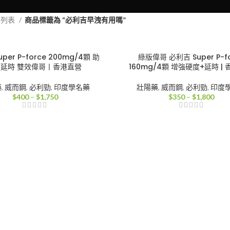
品列表
商品標籤為 “必利吉早洩有用嗎”
per P-force 200mg/4顆 助
綠版偉哥 必利吉 Super P-f
+延時 雙效偉哥丨香港直營
160mg/4顆 增強硬度+延時 |
藥
,
威而鋼
,
必利勁
,
印度學名藥
壯陽藥
,
威而鋼
,
必利勁
,
印度
價
價
$
400
–
$
1,750
$
350
–
$
1,800
格
格
範
範
圍：
圍：
$400
$35
到
到
$1,750
$1,8