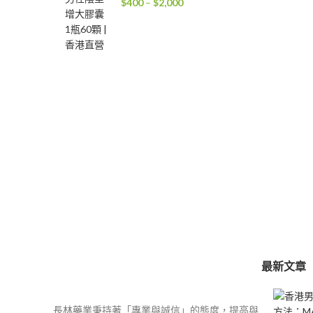
價
$
400
–
$
2,000
格
範
圍：
$400
到
$2,000
最新文章
長林藥業秉持著「專業與誠信」的態度，提高與