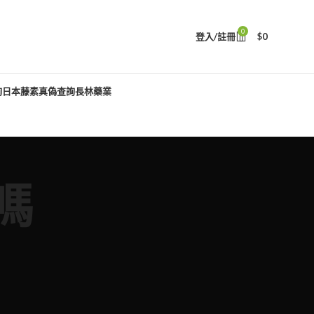
0
登入/註冊
$
0
詢
日本藤素真偽查詢
長林藥業
嗎