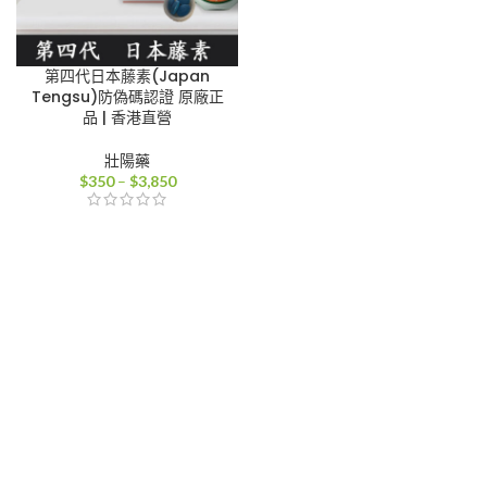
第四代日本藤素(Japan
Tengsu)防偽碼認證 原廠正
品 | 香港直營
壯陽藥
價
$
350
–
$
3,850
格
範
圍：
$350
到
$3,850