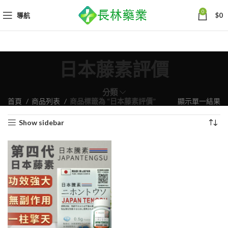
0
導航
$
0
日本藤素評價
分類
首頁
商品列表
商品標籤為 “日本藤素評價”
顯示單一結果
Show sidebar