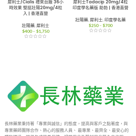
犀利士/Cialis 禮來台廠 36小
犀利士Tadacip 20mg/4粒
時效果 堅挺壯陽20mg/4粒
印度學名藥版 助勃 | 香港直營
入 | 香港直營
壯陽藥
,
犀利士
,
印度學名藥
價
壯陽藥
,
犀利士
$
250
–
$
700
價
格
$
400
–
$
1,750
格
範
範
圍：
圍：
$250
$400
到
到
$700
$1,750
長林藥業秉持著「專業與誠信」的態度，提高與客戶之黏著度，與
專業藥師團隊合作、熱心的服務人員、 最專業、最齊全、最安心的