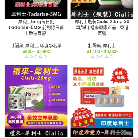
犀利士5mg每日錠
犀利士瓶裝Cialis 20mg 30
Tadarise-5MG 前列腺保養
顆/罐 | 禮來原廠正品 | 香港
| 香港直營
直營
壯陽藥
,
犀利士
,
印度學名藥
壯陽藥
,
犀利士
價
價
$
600
–
$
2,800
$
1,100
–
$
4,000
格
格
範
範
圍：
圍：
$600
$1,100
到
到
$2,800
$4,000