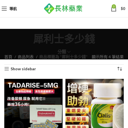
0
導航
$
0
犀利士多少錢
分類
依
首頁
商品列表
商品標籤為 “犀利士多少錢”
顯示所有 4 筆結果
熱
Show sidebar
銷
度
排
序