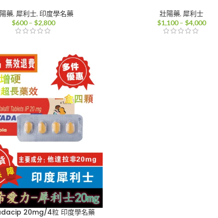
陽藥
,
犀利士
,
印度學名藥
壯陽藥
,
犀利士
價
價
$
600
–
$
2,800
$
1,100
–
$
4,000
格
格
範
範
圍：
圍
$600
$1,
到
到
$2,800
$4,
dacip 20mg/4粒 印度學名藥