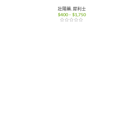
壯陽藥
,
犀利士
價
$
400
–
$
1,750
格
範
：
圍：
100
$400
到
000
$1,750