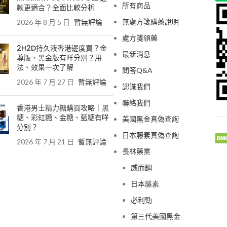
所有商品
款更適合？全面比較分析
無處方箋購藥說明
2026 年 8 月 5 日
暫無評論
處方箋領藥
2H2D持久液香港邊度買？金
最新消息
尊版、黑金版有咩分別？用
法、效果一次了解
問答Q&A
2026 年 7 月 27 日
暫無評論
認識我們
聯絡我們
香港男士精力糖購買攻略｜黑
糖、彩虹糖、金糖、藍糖有咩
美國黑金真偽查詢
分別？
日本藤素真偽查詢
2026 年 7 月 21 日
暫無評論
長林藥業
威而鋼
日本藤素
必利勁
第三代美國黑金