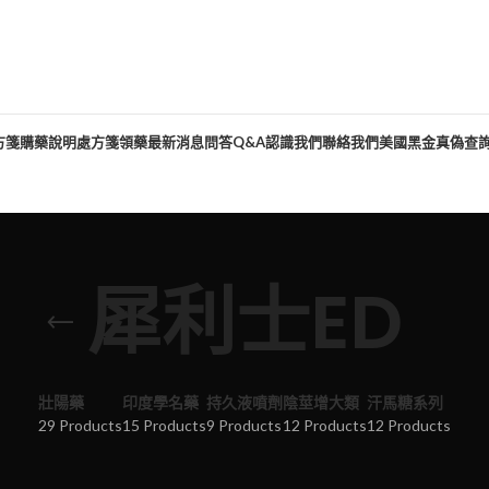
方箋購藥說明
處方箋領藥
最新消息
問答Q&A
認識我們
聯絡我們
美國黑金真偽查
犀利士ED
壯陽藥
印度學名藥
持久液噴劑
陰莖增大類
汗馬糖系列
29 Products
15 Products
9 Products
12 Products
12 Products