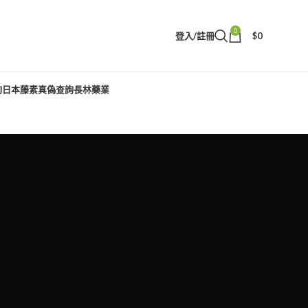
0
登入/註冊
$
0
詢
日本藤素真偽查詢
長林藥業