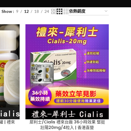
Show
9
12
18
24
罐 | 禮來
犀利士/Cialis 禮來台廠 36小時效果 堅挺
壯陽20mg/4粒入 | 香港直營