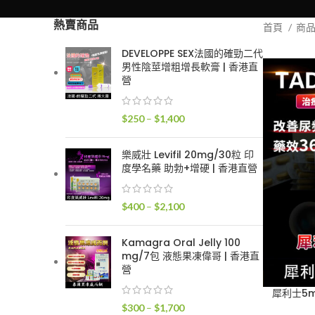
熱賣商品
首頁
商
DEVELOPPE SEX法國的確勁二代
男性陰莖增粗增長軟膏 | 香港直
營
價
$
250
–
$
1,400
格
範
樂威壯 Levifil 20mg/30粒 印
圍：
度學名藥 助勃+增硬 | 香港直營
$250
到
價
$
400
–
$
2,100
$1,400
格
範
Kamagra Oral Jelly 100
圍：
mg/7包 液態果凍偉哥 | 香港直
$400
營
到
犀利士5m
$2,100
價
$
300
–
$
1,700