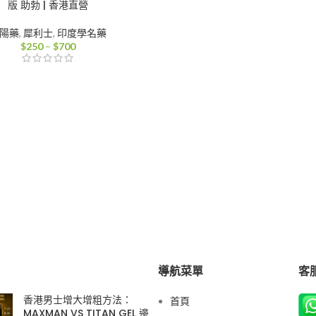
版 助勃 | 香港直營
陽藥
,
犀利士
,
印度學名藥
價
$
250
–
$
700
格
範
圍：
$250
到
$700
導航菜單
客服
香港男士增大增粗方法：
首頁
MAXMAN VS TITAN GEL 邊