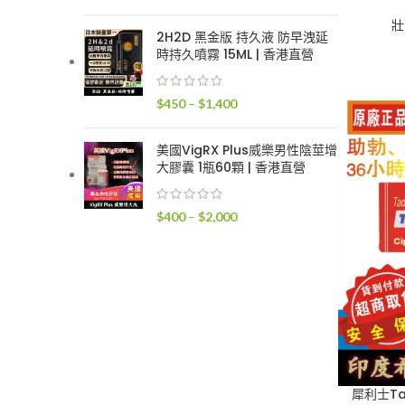
格
壯
範
2H2D 黑金版 持久液 防早洩延
圍：
時持久噴霧 15ML | 香港直營
$300
到
價
$
450
–
$
1,400
$1,700
格
範
美國VigRX Plus威樂男性陰莖增
圍：
大膠囊 1瓶60顆 | 香港直營
$450
到
價
$
400
–
$
2,000
$1,400
格
範
圍：
$400
到
$2,000
犀利士Ta