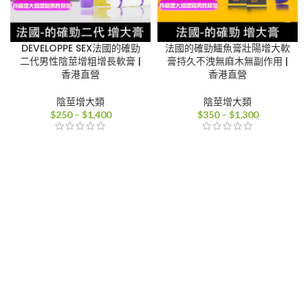
DEVELOPPE SEX法國的確勁
法國的確勁鱷魚膏壯陽增大軟
二代男性陰莖增粗增長軟膏 |
膏持久不洩無麻木無副作用 |
香港直營
香港直營
陰莖增大類
陰莖增大類
價
價
$
250
–
$
1,400
$
350
–
$
1,300
格
格
範
範
圍：
圍：
$250
$350
到
到
$1,400
$1,300