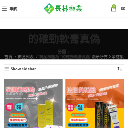
0
導航
$
0
的確勁軟膏真偽
分類
依
首頁
商品列表
商品標籤為 “的確勁軟膏真偽”
顯示所有 2 筆結果
熱
Show sidebar
銷
度
排
序