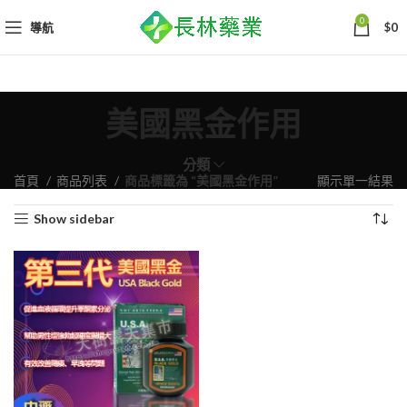
0
導航
$
0
美國黑金作用
分類
首頁
商品列表
商品標籤為 “美國黑金作用”
顯示單一結果
Show sidebar