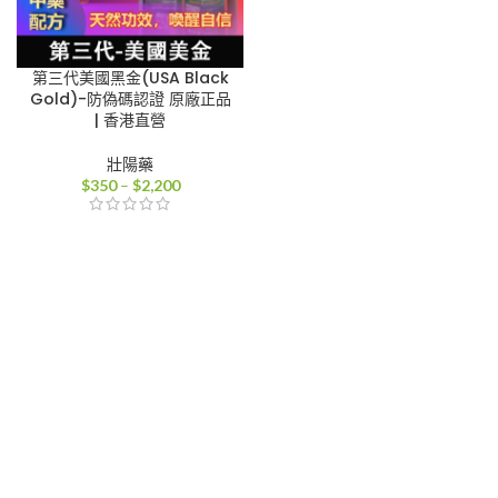
第三代美國黑金(USA Black
Gold)-防偽碼認證 原廠正品
| 香港直營
壯陽藥
價
$
350
–
$
2,200
格
範
圍：
$350
到
$2,200