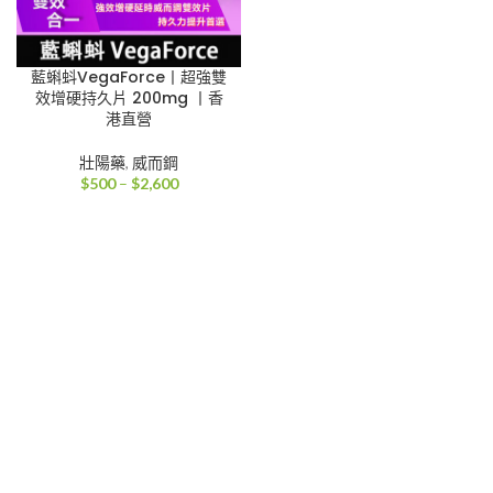
藍蝌蚪VegaForce丨超強雙
效增硬持久片 200mg 丨香
港直營
壯陽藥
,
威而鋼
價
$
500
–
$
2,600
格
範
圍：
$500
到
$2,600