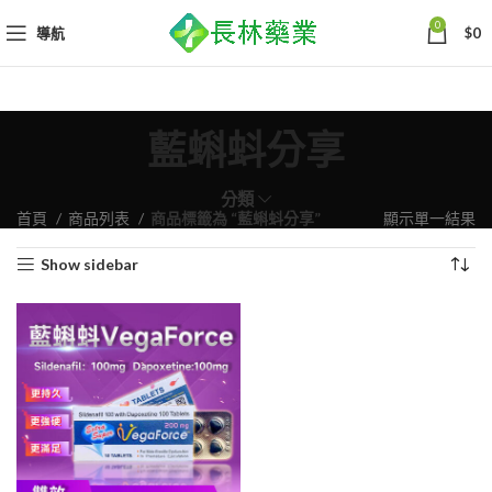
0
導航
$
0
藍蝌蚪分享
分類
首頁
商品列表
商品標籤為 “藍蝌蚪分享”
顯示單一結果
Show sidebar