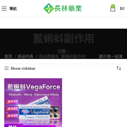
0
導航
$
0
藍蝌蚪副作用
分類
首頁
商品列表
商品標籤為 “藍蝌蚪副作用”
顯示單一結果
Show sidebar