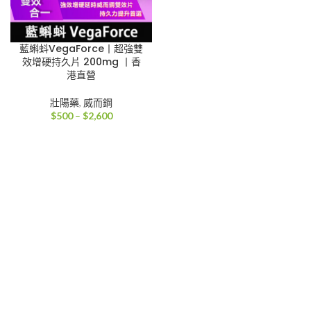
藍蝌蚪VegaForce丨超強雙
效增硬持久片 200mg 丨香
港直營
壯陽藥
,
威而鋼
價
$
500
–
$
2,600
格
範
圍：
$500
到
$2,600