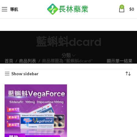
0
導航
$
0
藍蝌蚪dcard
分類
首頁
商品列表
商品標籤為 “藍蝌蚪dcard”
顯示單一結果
Show sidebar