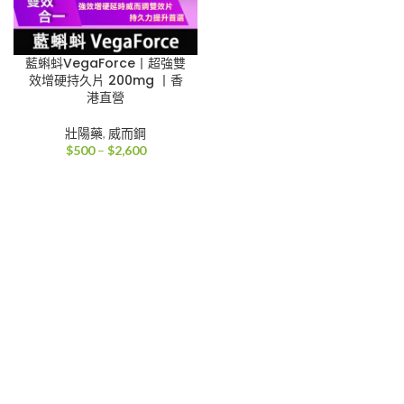
藍蝌蚪VegaForce丨超強雙
效增硬持久片 200mg 丨香
港直營
壯陽藥
,
威而鋼
價
$
500
–
$
2,600
格
範
圍：
$500
到
$2,600