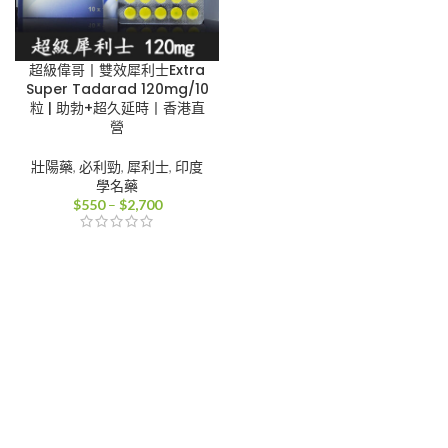
超級偉哥丨雙效犀利士Extra
Super Tadarad 120mg/10
粒 | 助勃+超久延時丨香港直
營
壯陽藥
,
必利勁
,
犀利士
,
印度
學名藥
價
$
550
–
$
2,700
格
範
圍：
$550
到
$2,700