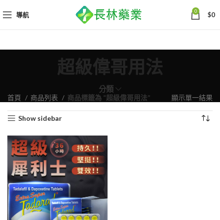
0
導航
$
0
超級偉哥用法
分類
首頁
商品列表
商品標籤為 “超級偉哥用法”
顯示單一結果
Show sidebar