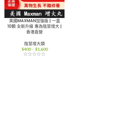
美國MAXMAN加強版 | 一盒
10顆 全新升級 專為陰莖增大 |
香港直營
陰莖增大類
價
$
400
–
$
1,600
格
範
圍：
$400
到
$1,600