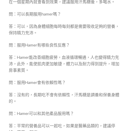
在一個星期內就會看到效果，建議服用汗馬糖後，多喝水。
問：可以長期服用hamer嗎？
答：可以，因為身體細胞每時每刻都是需要吸收足夠的營養，
保持精力充沛。
問：服用Hamer有哪些良性反應？
答：Hamer能改善細胞疲勞，血液循環暢通，人也變得精力充
沛，此外，能使肌肉更加敏捷，體力以及耐力得到提升，增加
房事素質。
問：服用Hamer會有依賴性嗎？
答：沒有的，長期吃不會有依賴性，汗馬糖是調養和保養身體
的。
問：Hamer可以和其他產品服用嗎？
答：平常的營養品可以一起吃，如果是醫藥品類的，建議停