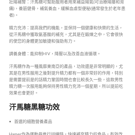
壯陽補腎：汗馬糖可幫助服用者用來補益陽氣(可治療陽痿和背
痛)，養筋健骨，補氣養血，緩解血虛型便秘(通常發生於老年患
者)。
精力充沛：提高我們的機能，並保持一個健康和快樂的生活，
從汗馬糖中獲取氨基酸的補充，尤其是在鍛煉之中，它會很快
的使您的身體更加敏捷和強勁有力。
調養身體：能抑制HIV，降壓以及改善血液循環。
汗馬糖作為一種風靡東南亞的產品，功效還是非常明顯的，尤
其是在男性服用之後對提升精力都有一個非常好的作用，特別
是需要提前是的話精力鞏固時間也會比較長久一些，這款男性
精力糖一次服用能夠保持男性精力充沛一個星期，所以提前吃
效果也會更好。
汗馬糖黑糖功效
首選的細胞營養產品
Hamer作為運動員進行訓練時，快速補充精力的食品，有效改