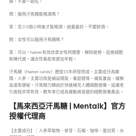
掉，不要一起吃。
問：服用汗馬糖能喝酒嗎？
答：至少2個小時後才能喝酒，過量最好，不要醉酒。
問：女性可以服用汗馬糖嗎？
答：可以，hamer有效改善女性柯爾蒙，解除疲勞，促進細胞
新陳代謝，讓女性看起來更加年輕。
汗馬糖（Hamer candy）歷經15年研發而成，主要成分為鎖
陽、人參，主要功效是補益陽氣，養筋健骨，補氣養血，緩解
血虛型便秘，汗馬精力糖由於快速補充人體細胞營養，延緩老
化進程非常有效，數年來已成為運動員首選的細胞營養產品。
【馬來西亞汗馬糖 | Mentalk】官方
授權代理商
【主要成分】：人參萃取物、麥芽、石榴、咖啡、蛋白質、水