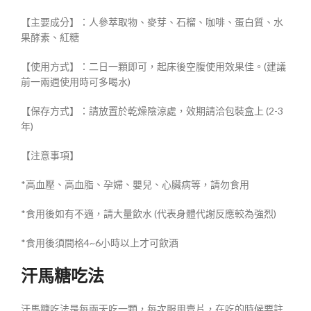
【主要成分】：人參萃取物、麥芽、石榴、咖啡、蛋白質、水
果酵素、紅糖
【使用方式】：二日一顆即可，起床後空腹使用效果佳。(建議
前一兩週使用時可多喝水)
【保存方式】：請放置於乾燥陰涼處，效期請洽包裝盒上 (2-3
年)
【注意事項】
*高血壓、高血脂、孕婦、嬰兒、心臟病等，請勿食用
*食用後如有不適，請大量飲水 (代表身體代謝反應較為強烈)
*食用後須間格4~6小時以上才可飲酒
汗馬糖吃法
汗馬糖吃法是每兩天吃一顆，每次服用壹片，在吃的時候要註