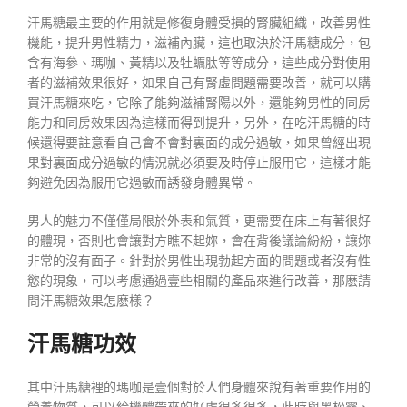
汗馬糖最主要的作用就是修復身體受損的腎臟組織，改善男性
機能，提升男性精力，滋補內臟，這也取決於汗馬糖成分，包
含有海參、瑪咖、黃精以及牡蠣肽等等成分，這些成分對使用
者的滋補效果很好，如果自己有腎虛問題需要改善，就可以購
買汗馬糖來吃，它除了能夠滋補腎陽以外，還能夠男性的同房
能力和同房效果因為這樣而得到提升，另外，在吃汗馬糖的時
候還得要註意看自己會不會對裏面的成分過敏，如果曾經出現
果對裏面成分過敏的情況就必須要及時停止服用它，這樣才能
夠避免因為服用它過敏而誘發身體異常。
男人的魅力不僅僅局限於外表和氣質，更需要在床上有著很好
的體現，否則也會讓對方瞧不起妳，會在背後議論紛紛，讓妳
非常的沒有面子。針對於男性出現勃起方面的問題或者沒有性
慾的現象，可以考慮通過壹些相關的產品來進行改善，那麽請
問汗馬糖效果怎麽樣？
汗馬糖功效
其中汗馬糖裡的瑪咖是壹個對於人們身體來說有著重要作用的
營養物質，可以給機體帶來的好處很多很多，此時與黑松露、