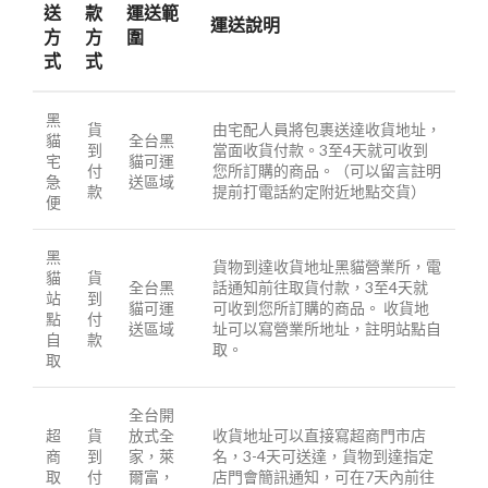
送
款
運送範
運送說明
方
方
圍
式
式
黑
貨
由宅配人員將包裹送達收貨地址，
貓
全台黑
到
當面收貨付款。3至4天就可收到
宅
貓可運
付
您所訂購的商品。（可以留言註明
急
送區域
款
提前打電話約定附近地點交貨）
便
黑
貨物到達收貨地址黑貓營業所，電
貓
貨
全台黑
話通知前往取貨付款，3至4天就
站
到
貓可運
可收到您所訂購的商品。 收貨地
點
付
送區域
址可以寫營業所地址，註明站點自
自
款
取。
取
全台開
超
貨
放式全
收貨地址可以直接寫超商門市店
商
到
家，萊
名，3-4天可送達，貨物到達指定
取
付
爾富，
店門會簡訊通知，可在7天內前往