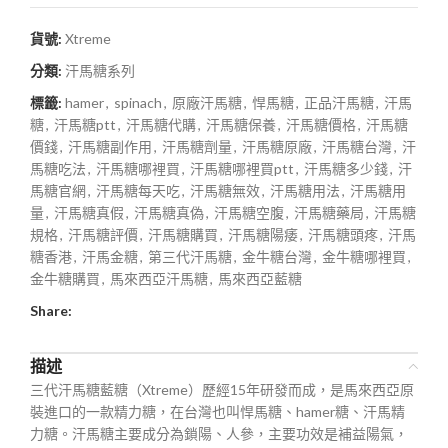
貨號:
Xtreme
分類:
汗馬糖系列
標籤:
hamer
,
spinach
,
原廠汗馬糖
,
悍馬糖
,
正品汗馬糖
,
汗馬
糖
,
汗馬糖ptt
,
汗馬糖代購
,
汗馬糖保養
,
汗馬糖價格
,
汗馬糖
價錢
,
汗馬糖副作用
,
汗馬糖劑量
,
汗馬糖原廠
,
汗馬糖台灣
,
汗
馬糖吃法
,
汗馬糖哪裡買
,
汗馬糖哪裡買ptt
,
汗馬糖多少錢
,
汗
馬糖官網
,
汗馬糖每天吃
,
汗馬糖無效
,
汗馬糖用法
,
汗馬糖用
量
,
汗馬糖真假
,
汗馬糖真偽
,
汗馬糖空腹
,
汗馬糖藥局
,
汗馬糖
規格
,
汗馬糖評價
,
汗馬糖購買
,
汗馬糖陽痿
,
汗馬糖頭疼
,
汗馬
糖香港
,
汗馬金糖
,
第三代汗馬糖
,
金牛糖台灣
,
金牛糖哪裡買
,
金牛糖購買
,
馬來西亞汗馬糖
,
馬來西亞藍糖
Share:
描述
三代汗馬糖藍糖（Xtreme）歷經15年研發而成，是馬來西亞原
裝進口的一款精力糖，在台灣也叫悍馬糖、hamer糖、汗馬精
力糖。汗馬糖主要成分為鎖陽、人參，主要功效是補益陽氣，