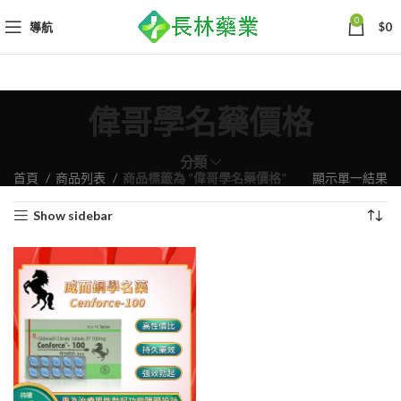
0
導航
$
0
偉哥學名藥價格
分類
首頁
商品列表
商品標籤為 “偉哥學名藥價格”
顯示單一結果
Show sidebar