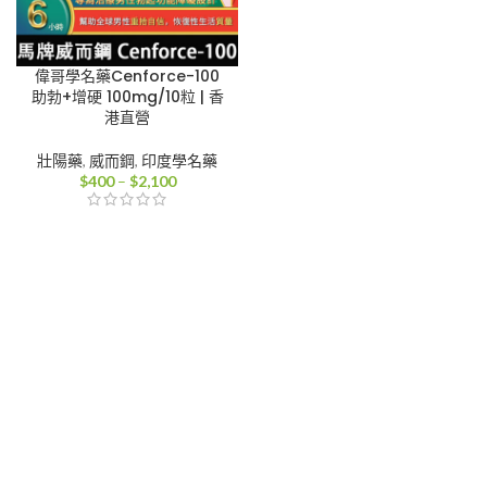
偉哥學名藥Cenforce-100
助勃+增硬 100mg/10粒 | 香
港直營
壯陽藥
,
威而鋼
,
印度學名藥
價
$
400
–
$
2,100
格
範
圍：
$400
到
$2,100