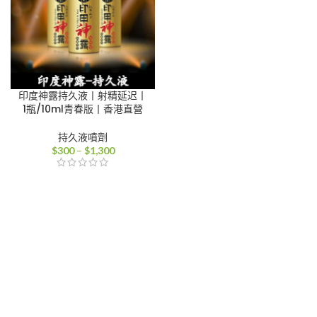
印度神露持久液丨射精延迟丨
1瓶/10ml青春版丨香港直營
持久液噴劑
價
$
300
–
$
1,300
格
範
圍：
$300
到
$1,300