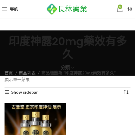
0
導航
$
0
印度神露20mg藥效有多
久
分類
首頁
商品列表
商品標籤為 “印度神露20mg藥效有多久”
顯示單一結果
Show sidebar