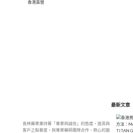
圍：
$400
到
$2,000
最新文章
長林藥業秉持著「專業與誠信」的態度，提高與
客戶之黏著度，與專業藥師團隊合作、熱心的服