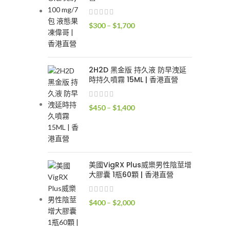
價
$
300
–
$
1,700
格
範
圍：
2H2D 黑金版 持久液 防早洩延
$300
時持久噴霧 15ML | 香港直營
到
$1,700
價
$
450
–
$
1,400
格
範
圍：
$450
到
美國VigRX Plus威樂男性陰莖增
大膠囊 1瓶60顆 | 香港直營
$1,400
價
$
400
–
$
2,000
格
範