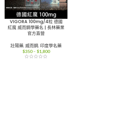
VIGORA 100mg/4粒 德國
紅魔 威而鋼學藥名 | 長林藥業
官方直營
壯陽藥
,
威而鋼
,
印度學名藥
價
$
350
–
$
1,800
格
範
圍：
$350
到
$1,800