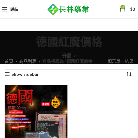
0
導航
$
0
德國紅魔價格
分類
首頁
商品列表
商品標籤為 “德國紅魔價格”
顯示單一結果
Show sidebar