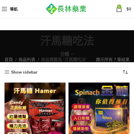
0
導航
$
0
汗馬糖吃法
分類
依
首頁
商品列表
商品標籤為 “汗馬糖吃法”
顯示所有 7 筆結果
熱
Show sidebar
銷
度
排
序