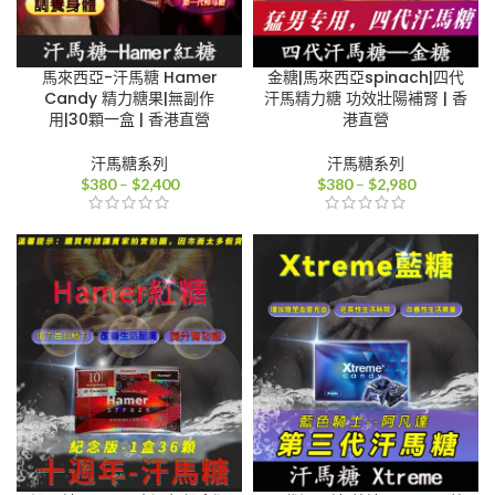
馬來西亞-汗馬糖 Hamer
金糖|馬來西亞spinach|四代
Candy 精力糖果|無副作
汗馬精力糖 功效壯陽補腎 | 香
用|30顆一盒 | 香港直營
港直營
汗馬糖系列
汗馬糖系列
價
價
$
380
–
$
2,400
$
380
–
$
2,980
格
格
範
範
圍：
圍：
$380
$380
到
到
$2,400
$2,980