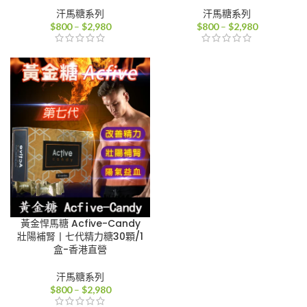
汗馬糖系列
汗馬糖系列
價
價
$
800
–
$
2,980
$
800
–
$
2,980
格
格
範
範
圍：
圍：
$800
$800
到
到
$2,980
$2,980
黃金悍馬糖 Acfive-Candy
壯陽補腎丨七代精力糖30顆/1
盒-香港直營
汗馬糖系列
價
$
800
–
$
2,980
格