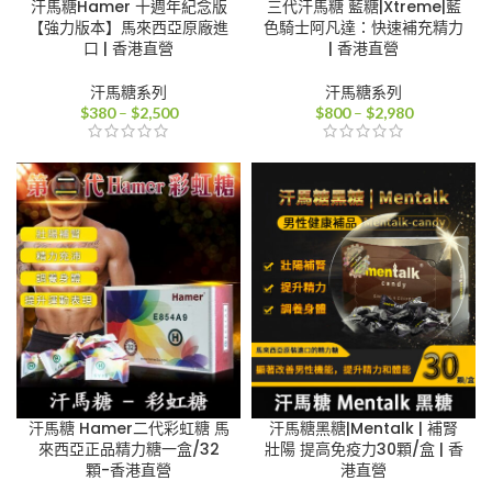
汗馬糖Hamer 十週年紀念版
三代汗馬糖 藍糖|Xtreme|藍
【強力版本】馬來西亞原廠進
色騎士阿凡達：快速補充精力
口 | 香港直營
| 香港直營
汗馬糖系列
汗馬糖系列
價
價
$
380
–
$
2,500
$
800
–
$
2,980
格
格
範
範
圍：
圍：
$380
$800
到
到
$2,500
$2,980
汗馬糖 Hamer二代彩虹糖 馬
汗馬糖黑糖|Mentalk | 補腎
來西亞正品精力糖一盒/32
壯陽 提高免疫力30顆/盒 | 香
顆-香港直營
港直營