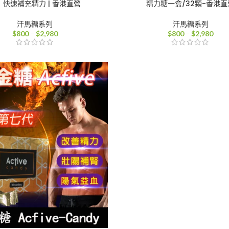
：快速補充精力 | 香港直營
精力糖一盒/32顆-香港直
汗馬糖系列
汗馬糖系列
價
價
$
800
–
$
2,980
$
800
–
$
2,980
格
格
範
範
圍：
圍：
$800
$80
到
到
$2,980
$2,9