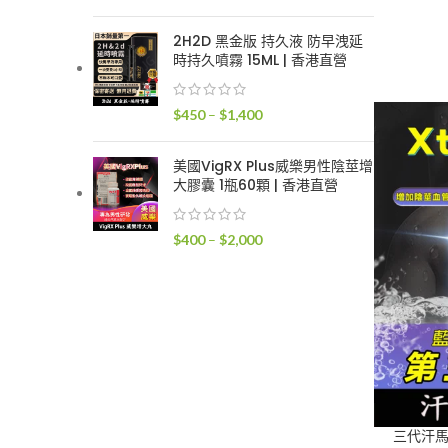
格
範
2H2D 黑金版 持久液 防早洩延
圍：
時持久噴霧 15ML | 香港直營
$300
到
價
$
450
–
$
1,400
$1,700
格
範
美國VigRX Plus威樂男性陰莖增
圍：
大膠囊 1瓶60顆 | 香港直營
$450
到
價
$
400
–
$
2,000
$1,400
格
範
圍：
$400
到
$2,000
三代汗馬