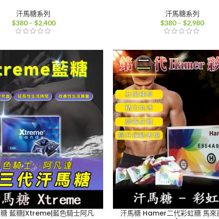
汗馬糖系列
汗馬糖系列
價
價
$
380
–
$
2,400
$
380
–
$
2,980
格
格
範
範
圍：
圍：
$380
$38
到
到
$2,400
$2,9
糖 藍糖|Xtreme|藍色騎士阿凡
汗馬糖 Hamer二代彩虹糖 馬