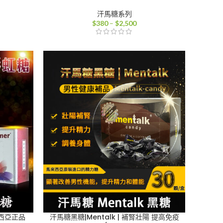
汗馬糖系列
價
$
380
–
$
2,500
格
範
圍：
0
$380
到
80
$2,500
來西亞正品
汗馬糖黑糖|Mentalk | 補腎壯陽 提高免疫