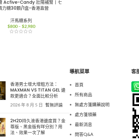
Acfive-Candy 壯陽補腎丨七
精力糖30顆/1盒-香港直營
汗馬糖系列
價
$
800
–
$
2,980
格
範
圍：
$800
到
$2,980
導航菜單
客服
香港男士增大增粗方法：
首頁
MAXMAN VS TITAN GEL 邊
所有商品
款更適合？全面比較分析
無處方箋購藥說明
2026 年 8 月 5 日
暫無評論
處方箋領藥
2H2D持久液香港邊度買？金
最新消息
尊版、黑金版有咩分別？用
法、效果一次了解
問答Q&A