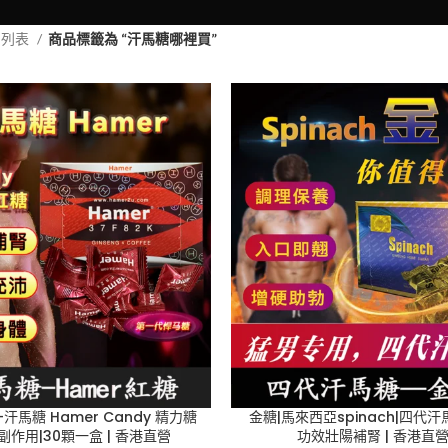
品列表
商品標籤為 “汗馬糖哪裡買”
汗馬糖 Hamer Candy 精力糖
金糖|馬來西亞spinach|四代
副作用|30顆一盒 | 香港直營
功效壯陽補腎 | 香港直