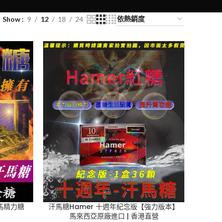
Show
9
12
18
24
汗馬精力糖
汗馬糖Hamer 十週年紀念版【強力版本】
營
馬來西亞原廠進口 | 香港直營