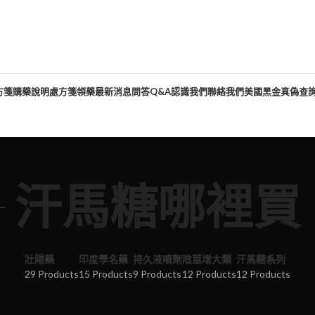
方箋購藥說明
處方箋領藥
最新消息
問答Q&A
認識我們
聯絡我們
美國黑金真偽查
汗馬糖哪裡買
壯陽藥
印度學名藥
持久液噴劑
陰莖增大類
汗馬糖系列
29 Products
15 Products
9 Products
12 Products
12 Products