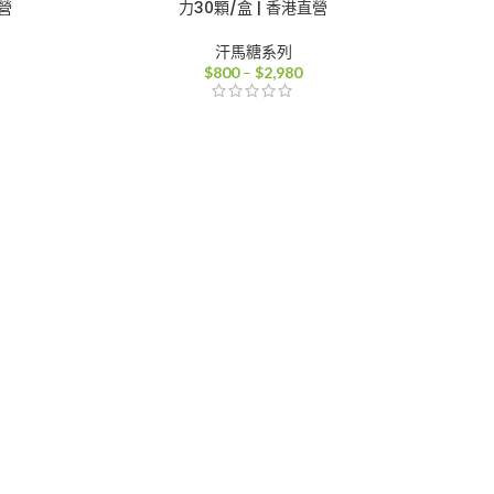
營
力30顆/盒 | 香港直營
汗馬糖系列
價
$
800
–
$
2,980
格
範
圍：
0
$800
到
80
$2,980