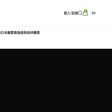
0
登入/註冊
$
0
詢
日本藤素真偽查詢
長林藥業