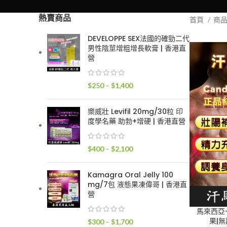
熱賣商品
首頁
商
DEVELOPPE SEX法國的確勁二代
男性陰莖增粗增長軟膏 | 香港直
營
價
$
250
–
$
1,400
格
範
樂威壯 Levifil 20mg/30粒 印
圍：
度學名藥 助勃+增硬 | 香港直營
$250
到
價
$
400
–
$
2,100
$1,400
格
範
Kamagra Oral Jelly 100
圍：
mg/7包 液態果凍偉哥 | 香港直
$400
營
到
馬來西亞-
$2,100
果|無
價
$
300
–
$
1,700