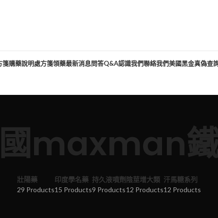
方箋購藥說明
處方箋領藥
最新消息
問答Q&A
認識我們
聯絡我們
美國黑金真偽查
國maxman
壯陽藥
印度學名藥
持久液噴劑
陰莖增大類
汗馬糖系列
29 Products
15 Products
9 Products
12 Products
12 Products