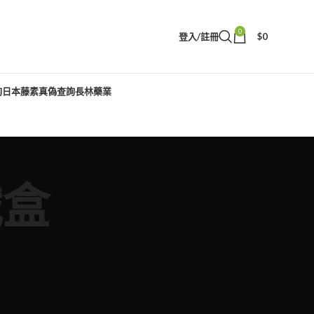
0
登入/註冊
$
0
詢
日本藤素真偽查詢
長林藥業
鐵盒