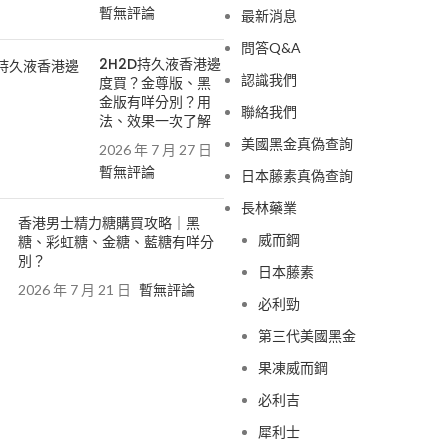
暫無評論
最新消息
問答Q&A
2H2D持久液香港邊
認識我們
度買？金尊版、黑
金版有咩分別？用
聯絡我們
法、效果一次了解
美國黑金真偽查詢
2026 年 7 月 27 日
暫無評論
日本藤素真偽查詢
長林藥業
香港男士精力糖購買攻略｜黑
威而鋼
糖、彩虹糖、金糖、藍糖有咩分
別？
日本藤素
2026 年 7 月 21 日
暫無評論
必利勁
第三代美國黑金
果凍威而鋼
必利吉
犀利士