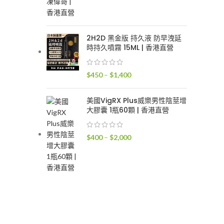
格
範
圍：
2H2D 黑金版 持久液 防早洩延
$300
時持久噴霧 15ML | 香港直營
到
$1,700
價
$
450
–
$
1,400
格
範
美國VigRX Plus威樂男性陰莖增
圍：
大膠囊 1瓶60顆 | 香港直營
$450
到
價
$
400
–
$
2,000
$1,400
格
範
圍：
$400
到
$2,000