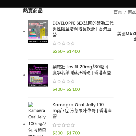
熱賣商品
首頁
商
DEVELOPPE SEX法國的確勁二代
男性陰莖增粗增長軟膏 | 香港直
美國MAX
營
價
$
250
–
$
1,400
格
範
樂威壯 Levifil 20mg/30粒 印
圍：
度學名藥 助勃+增硬 | 香港直營
$250
到
價
$
400
–
$
2,100
$1,400
格
範
Kamagra Oral Jelly 100
圍：
mg/7包 液態果凍偉哥 | 香港直
$400
營
到
$2,100
價
$
300
–
$
1,700