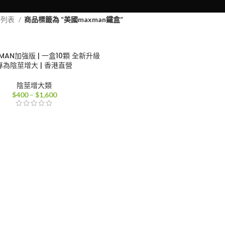
品列表
商品標籤為 “美國maxman鐵盒”
MAN加強版 | 一盒10顆 全新升級
專為陰莖增大 | 香港直營
陰莖增大類
價
$
400
–
$
1,600
格
範
圍：
$400
到
$1,600