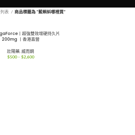
品列表
商品標籤為 “藍蝌蚪哪裡買”
gaForce丨超強雙效增硬持久片
200mg 丨香港直營
壯陽藥
,
威而鋼
價
$
500
–
$
2,600
格
範
圍：
$500
到
$2,600