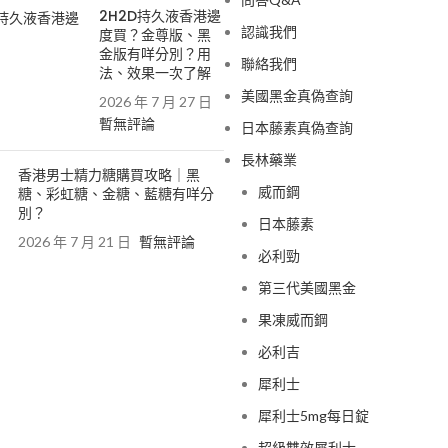
2H2D持久液香港邊
認識我們
度買？金尊版、黑
金版有咩分別？用
聯絡我們
法、效果一次了解
美國黑金真偽查詢
2026 年 7 月 27 日
暫無評論
日本藤素真偽查詢
長林藥業
香港男士精力糖購買攻略｜黑
威而鋼
糖、彩虹糖、金糖、藍糖有咩分
別？
日本藤素
2026 年 7 月 21 日
暫無評論
必利勁
第三代美國黑金
果凍威而鋼
必利吉
犀利士
犀利士5mg每日錠
超級雙效犀利士