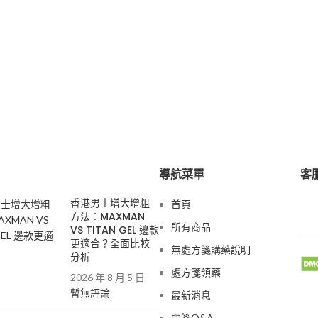
導航菜單
客服
香港男士增大增粗
首頁
方法：MAXMAN
所有商品
VS TITAN GEL 邊款
更適合？全面比較
無處方箋購藥說明
分析
處方箋領藥
2026 年 8 月 5 日
暫無評論
最新消息
問答Q&A