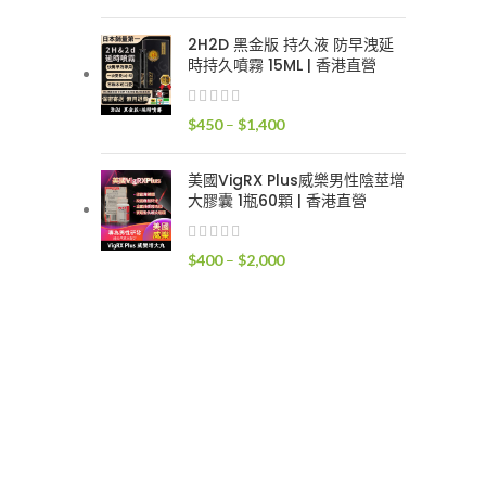
格
範
2H2D 黑金版 持久液 防早洩延
圍：
時持久噴霧 15ML | 香港直營
$300
到
價
$
450
–
$
1,400
$1,700
格
範
美國VigRX Plus威樂男性陰莖增
圍：
大膠囊 1瓶60顆 | 香港直營
$450
到
價
$
400
–
$
2,000
$1,400
格
範
圍：
$400
到
$2,000