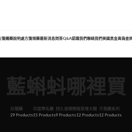
方箋購藥說明
處方箋領藥
最新消息
問答Q&A
認識我們
聯絡我們
美國黑金真偽查
藍蝌蚪哪裡買
壯陽藥
印度學名藥
持久液噴劑
陰莖增大類
汗馬糖系列
29 Products
15 Products
9 Products
12 Products
12 Products