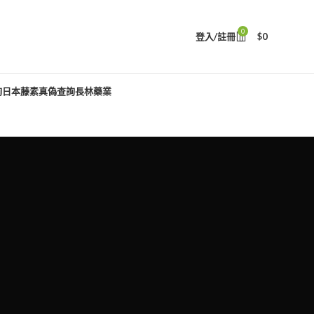
0
登入/註冊
$
0
詢
日本藤素真偽查詢
長林藥業