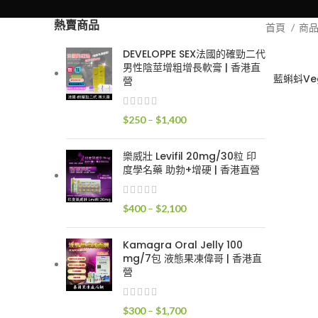
熱賣商品
首頁
商
DEVELOPPE SEX法國的確勁二代
男性陰莖增粗增長軟膏 | 香港直
藍蝌蚪Ve
營
價
$
250
–
$
1,400
格
範
樂威壯 Levifil 20mg/30粒 印
圍：
度學名藥 助勃+增硬 | 香港直營
$250
到
價
$
400
–
$
2,100
$1,400
格
範
Kamagra Oral Jelly 100
圍：
mg/7包 液態果凍偉哥 | 香港直
$400
營
到
$2,100
價
$
300
–
$
1,700