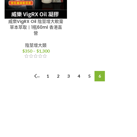
威樂VigRX Oil 陰莖增大軟膏
草本萃取丨1瓶60ml 香港直
營
陰莖增大類
價
$
350
–
$
1,300
格
範
圍：
$350
←
1
2
3
4
5
6
到
$1,300