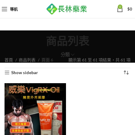
0
導航
$
0
商品列表
分類
依
首頁
商品列表
頁面 6
顯示第 61 至 61 項結果，共 61 項
熱
Show sidebar
銷
度
排
序