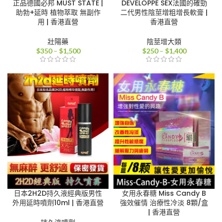
正品德國必邦 MUST STATE |
DEVELOPPE SEX法國的確勁
助勃+延時 植物萃取 無副作
二代男性陰莖增粗增長軟膏 |
用 | 香港直營
香港直營
壯陽藥
陰莖增大類
價
價
$
350
–
$
1,500
$
250
–
$
1,400
格
格
範
範
圍：
圍：
$350
$250
到
到
$1,500
$1,400
日本2H2D持久液經典版男性
女用永春糖 Miss Candy B
外用延時噴劑10ml | 香港直營
強效催情 治療性冷淡 8顆/盒
| 香港直營