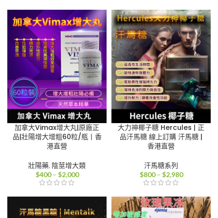
範
範
圍：
圍：
$800
$800
到
到
$2,980
$2,980
加拿大Vimax增大丸|原廠正
大力神椰子糖 Hercules | 正
品|壯陽增大增粗60粒/瓶丨香
品汗馬糖 線上訂購 汗馬糖 |
港直營
香港直營
壯陽藥
,
陰莖增大類
汗馬糖系列
價
價
$
400
–
$
2,000
$
800
–
$
2,980
格
格
範
範
圍：
圍：
$400
$800