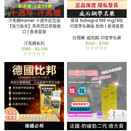
汗馬糖Hamer 十週年紀念版
偉哥 Suhagra 100 mg/4粒
【強力版本】馬來西亞原廠進
印度學名藥版 助勃 | 香港直營
口 | 香港直營
壯陽藥
,
威而鋼
,
印度學名藥
價
汗馬糖系列
$
250
–
$
700
價
格
$
380
–
$
2,500
格
範
範
圍：
圍：
$250
$380
到
到
$700
$2,500