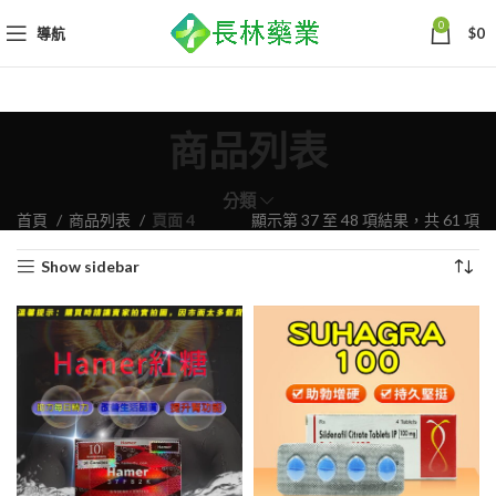
0
導航
$
0
商品列表
分類
依
首頁
商品列表
頁面 4
顯示第 37 至 48 項結果，共 61 項
熱
Show sidebar
銷
度
排
序