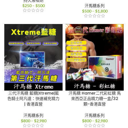
持久液噴劑
價
$
250
–
$
500
汗馬糖系列
格
價
$
500
–
$
1,800
範
格
圍：
範
$250
圍：
到
$500
$500
到
$1,800
三代汗馬糖 藍糖|Xtreme|藍
汗馬糖 Hamer二代彩虹糖 馬
色騎士阿凡達：快速補充精力
來西亞正品精力糖一盒/32
| 香港直營
顆-香港直營
汗馬糖系列
汗馬糖系列
價
價
$
800
–
$
2,980
$
800
–
$
2,980
格
格