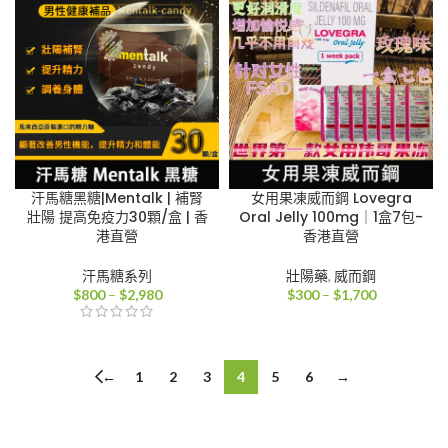
到
到
$2,000
$2,980
汗馬糖黑糖|Mentalk | 補腎
女用果凍威而鋼 Lovegra
壯陽 提高免疫力30顆/盒 | 香
Oral Jelly 100mg｜1盒7包-
港直營
香港直營
汗馬糖系列
壯陽藥
,
威而鋼
價
價
$
800
–
$
2,980
$
300
–
$
1,700
格
格
範
範
圍：
圍：
$800
$300
←
1
2
3
4
5
6
→
到
到
$2,980
$1,700